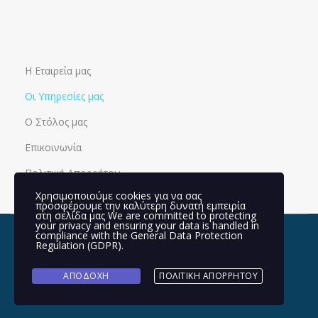
Η Εταιρεία μας
Οι Υπηρεσίες μας
Ο Στόλος μας
Επικοινωνία
Πολιτική Απορρήτου
Χρησιμοποιούμε cookies για να σας
προσφέρουμε την καλύτερη δυνατή εμπειρία
στη σελίδα μας We are committed to protecting
your privacy and ensuring your data is handled in
compliance with the
General Data Protection
Regulation (GDPR)
.
ΑΠΟΔΟΧΉ
ΠΟΛΙΤΙΚΉ ΑΠΟΡΡΉΤΟΥ
Copyright © 2023 Created by
Smart Tree
. All rights reserved